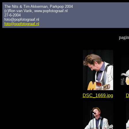
The Nits & Tim Akkerman, Parkpop 2004
(c)Ron van Varik, www.popfotograaf.nl
27-6-2004
foto@popfotograaf.nl
foto@popfotograaf.nl
pagin
DSC_1669.jpg
D