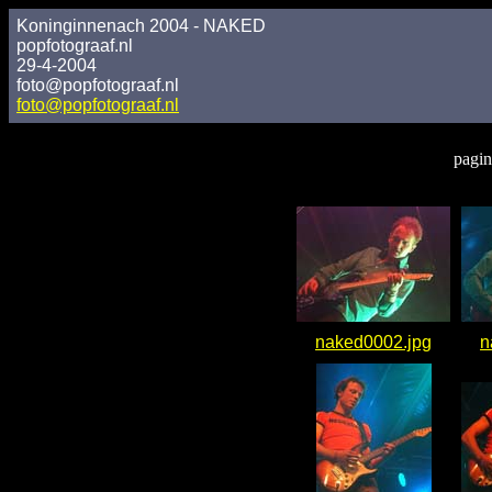
Koninginnenach 2004 - NAKED
popfotograaf.nl
29-4-2004
foto@popfotograaf.nl
foto@popfotograaf.nl
pagin
naked0002.jpg
n