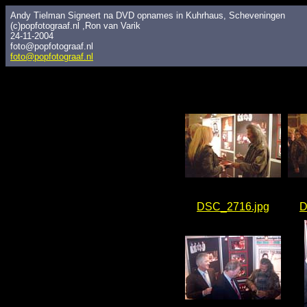
Andy Tielman Signeert na DVD opnames in Kuhrhaus, Scheveningen
(c)popfotograaf.nl ,Ron van Varik
24-11-2004
foto@popfotograaf.nl
foto@popfotograaf.nl
DSC_2716.jpg
D