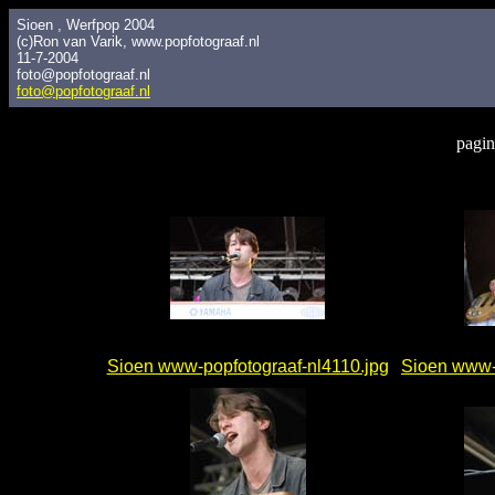
Sioen , Werfpop 2004
(c)Ron van Varik, www.popfotograaf.nl
11-7-2004
foto@popfotograaf.nl
foto@popfotograaf.nl
pagin
Sioen www-popfotograaf-nl4110.jpg
Sioen www-p