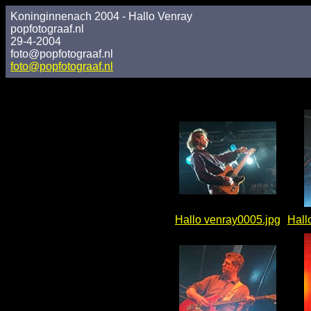
Koninginnenach 2004 - Hallo Venray
popfotograaf.nl
29-4-2004
foto@popfotograaf.nl
foto@popfotograaf.nl
Hallo venray0005.jpg
Hall