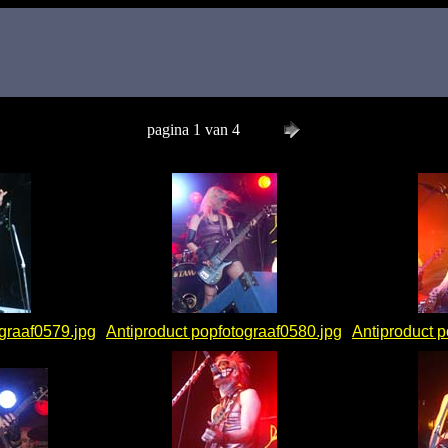
pagina 1 van 4
ograaf0579.jpg
Antiproduct popfotograaf0580.jpg
Antiproduct p