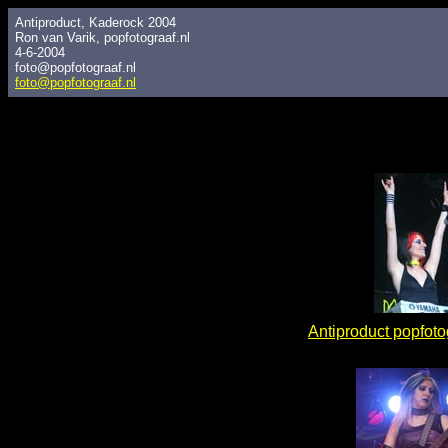
Antiproduct, Kaderock 2004
Ron van Varik, popfotograaf.nl
4-6-2004
foto@popfotograaf.nl
foto@popfotograaf.nl
Antiproduct popfot