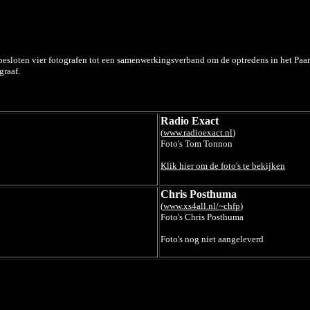
 besloten vier fotografen tot een samenwerkingsverband om de optredens in het Paar
graaf.
Radio Exact
(
www.radioexact.nl
)
Foto's Tom Tonnon
Klik hier om de foto's te bekijken
Chris Posthuma
(
www.xs4all.nl/~chfp
)
Foto's Chris Posthuma
Foto's nog niet aangeleverd